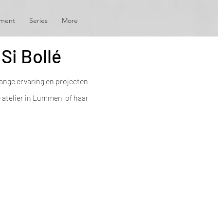
ement
Series
More
Si Bollé
ange ervaring en projecten
é atelier in Lummen of haar